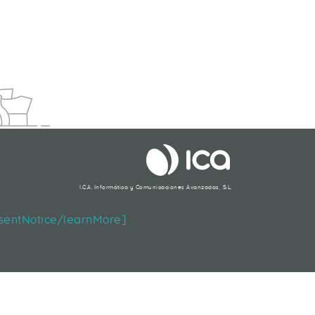
ARA MINIMIZAR SU IMPACTO
I.C.A. Informática y Comunicaciones Avanzadas, S.L.
Segueix-nos
nsentNotice/learnMore]
Contacte
|
Mapa web
|
Legal