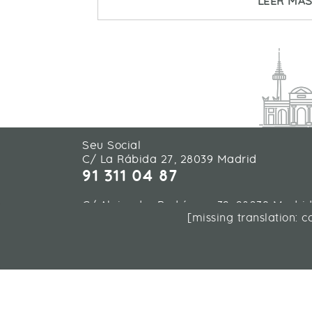
LEER MA
Seu Social
C/ La Rábida 27, 28039 Madrid
91 311 04 87
C/ Alejandro Rodríguez 32, 28039 Madri
[missing translation: 
91 311 04 87
C/ Almogàvers 119-123, 08018 Barcelona
93 452 02 65
C/ Américo Vespucio 45, 41092 Sevilla
Planta Baja - Módulo 1