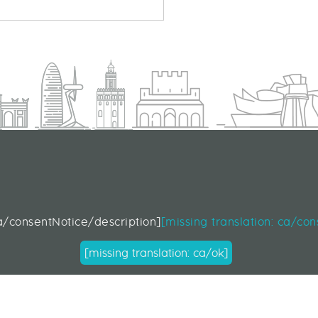
SOBRE ATAQUES INFORMÁTICOS: TODAS LAS CLAVES P
S
d
ca/consentNotice/description]
[missing translation: ca/co
[missing translation: ca/ok]