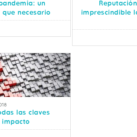
spandemia: un
Reputación
 que necesario
imprescindible la
SOBRE LA CIBERSEGURIDAD POSPANDEMIA: UN CAMBI
S
blicacion
018
odas las claves
u impacto