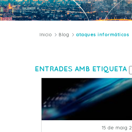
Inicio
Blog
ataques informáticos
ENTRADES AMB ETIQUETA
Fecha de pub
15 de maig 