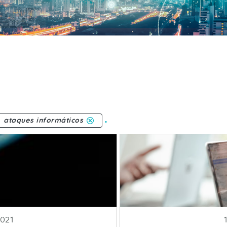
.
ataques informáticos
licacion
2021