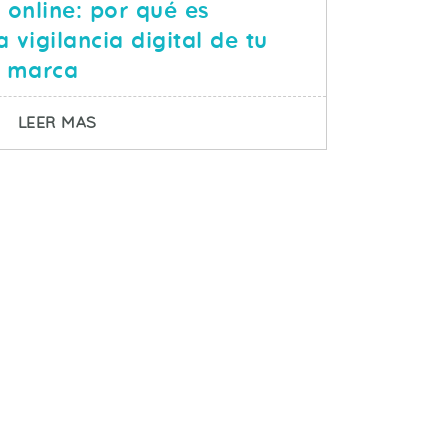
 online: por qué es
 vigilancia digital de tu
marca
O DE ENFOQUE MÁS QUE NECESARIO
SOBRE REPUTACIÓN ONLINE: POR QUÉ ES IM
LEER MAS