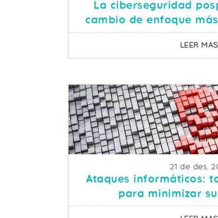
La ciberseguridad po
cambio de enfoque más
LEER MA
Fecha de pu
21 de des. 2
Ataques informáticos: t
para minimizar s