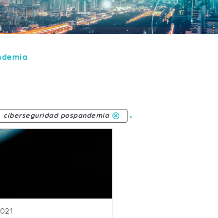
ndemia
.
ciberseguridad pospandemia
licacion
2021