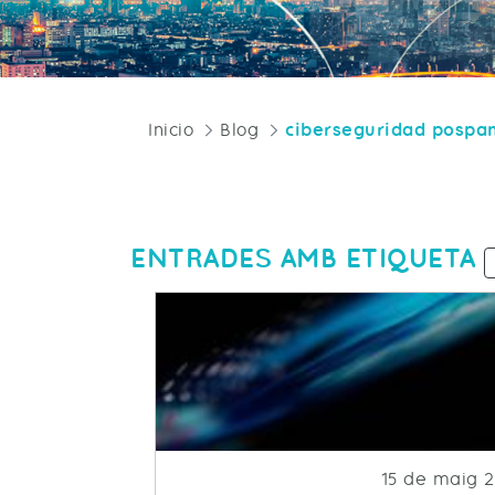
Inicio
Blog
ciberseguridad pospa
ENTRADES AMB ETIQUETA
Fecha de pub
15 de maig 