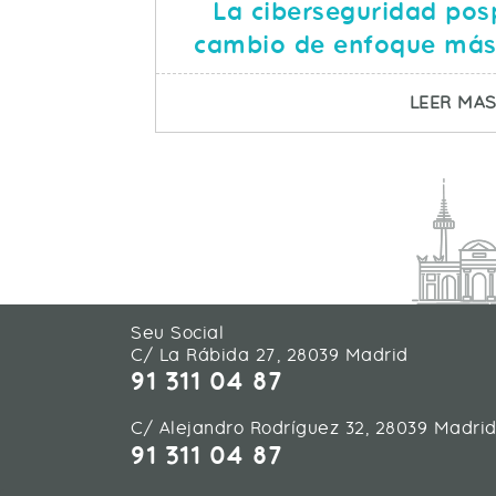
La ciberseguridad po
cambio de enfoque más
LEER MA
Seu Social
C/ La Rábida 27, 28039 Madrid
91 311 04 87
C/ Alejandro Rodríguez 32, 28039 Madri
91 311 04 87