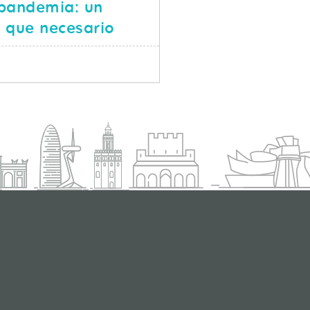
spandemia: un
 que necesario
SOBRE LA CIBERSEGURIDAD POSPANDEMIA: UN CAMBI
S
d