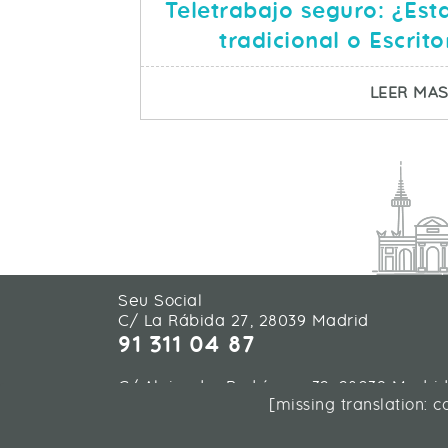
Teletrabajo seguro: ¿Est
tradicional o Escrito
LEER MA
Seu Social
C/ La Rábida 27, 28039 Madrid
91 311 04 87
C/ Alejandro Rodríguez 32, 28039 Madri
[missing translation: 
91 311 04 87