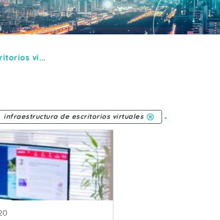
infraestructura de escritorios virtuales
.
infraestructura de escritorios virtuales
blicacion
020