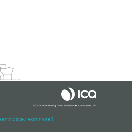
TRADICIONAL O ESCRITORIO VIRTUAL?
I.C.A. Informática y Comunicaciones Avanzadas, S.L.
Segueix-nos
nsentNotice/learnMore]