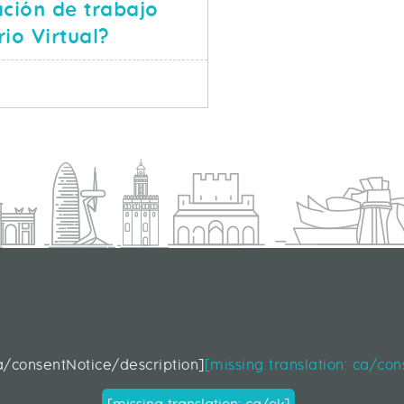
ación de trabajo
rio Virtual?
SOBRE TELETRABAJO SEGURO: ¿ESTACIÓN DE TRABAJO 
S
d
ca/consentNotice/description]
[missing translation: ca/co