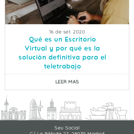
Fecha de publicacion
16 de set. 2020
Qué es un Escritorio
Virtual y por qué es la
solución definitiva para el
teletrabajo
SOBRE QUÉ ES UN ESC
LEER MAS
Seu Social
C/ La Rábida 27, 28039 Madrid