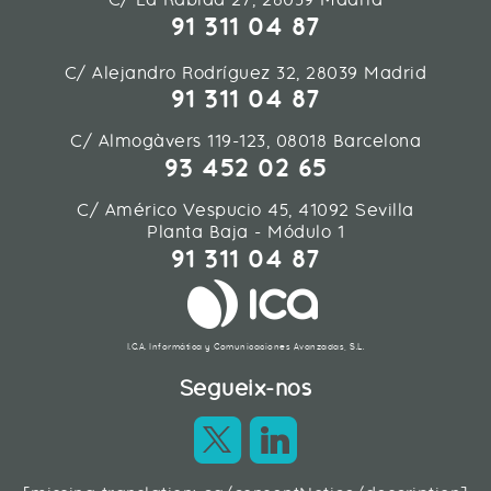
91 311 04 87
C/ Alejandro Rodríguez 32, 28039 Madrid
91 311 04 87
C/ Almogàvers 119-123, 08018 Barcelona
93 452 02 65
C/ Américo Vespucio 45, 41092 Sevilla
Planta Baja - Módulo 1
91 311 04 87
I.C.A. Informática y Comunicaciones Avanzadas, S.L.
Segueix-nos