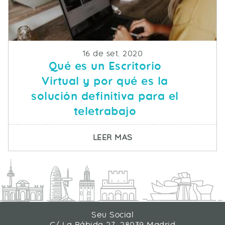
Fecha de publicacion
16 de set. 2020
Qué es un Escritorio
Virtual y por qué es la
solución definitiva para el
teletrabajo
SOBRE QUÉ ES UN ESC
LEER MAS
Seu Social
C/ La Rábida 27, 28039 Madrid