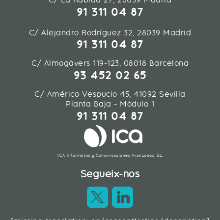
91 311 04 87
C/ Alejandro Rodríguez 32, 28039 Madrid
91 311 04 87
C/ Almogàvers 119-123, 08018 Barcelona
93 452 02 65
C/ Américo Vespucio 45, 41092 Sevilla
Planta Baja - Módulo 1
91 311 04 87
I.C.A. Informática y Comunicaciones Avanzadas, S.L.
Segueix-nos