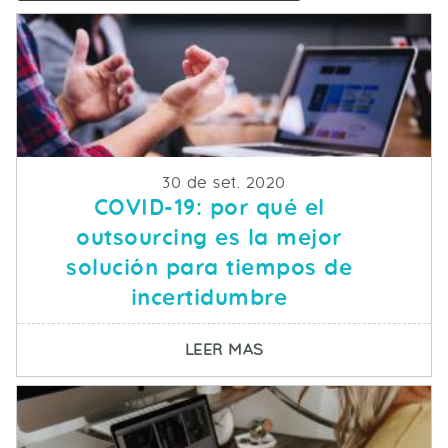
Fecha de publicacion
30 de set. 2020
COVID-19: por qué el
outsourcing es la mejor
solución para tiempos de
incertidumbre
SOBRE COVID-19: POR
LEER MAS