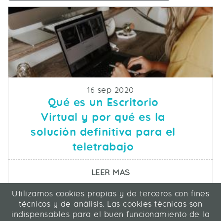
Fecha de publicacion
16 sep 2020
Qué es un Escritorio
Virtual y por qué es la
solución definitiva para el
teletrabajo
SOBRE QUÉ ES UN ESC
LEER MAS
Utilizamos cookies propias y de terceros con fines
ICA Informática y Comunicaciones Avanzadas SL
técnicos y de análisis. Las cookies técnicas son
C/ La Rábida 27, 28039 Madrid
indispensables para el buen funcionamiento de la