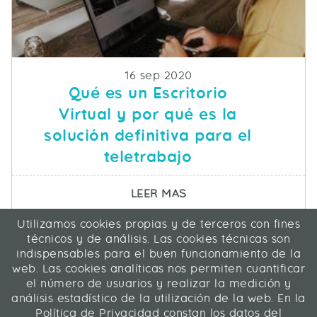
Fecha de publicacion
16 sep 2020
Qué es un Escritorio
Virtual y por qué es la
solución definitiva para el
teletrabajo
SOBRE QUÉ ES UN ESC
LEER MAS
Utilizamos cookies propias y de terceros con fines
ICA Informática y Comunicaciones Avanzadas SL
técnicos y de análisis. Las cookies técnicas son
C/ La Rábida 27, 28039 Madrid
indispensables para el buen funcionamiento de la
91 311 04 87
web. Las cookies analíticas nos permiten cuantificar
el número de usuarios y realizar la medición y
análisis estadístico de la utilización de la web. En la
Contacto
|
Mapa web
|
Legal
Política de Privacidad constan los datos del