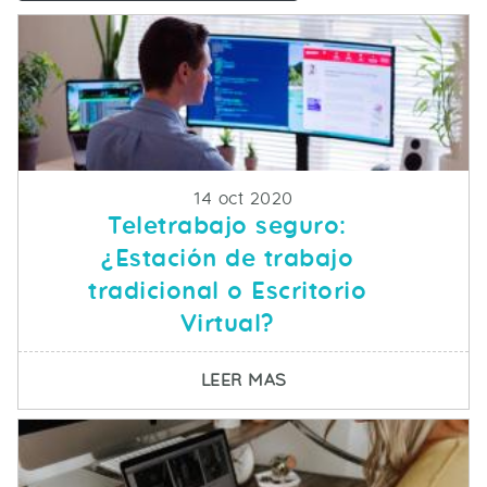
Fecha de publicacion
14 oct 2020
Teletrabajo seguro:
¿Estación de trabajo
tradicional o Escritorio
Virtual?
SOBRE TELETRABAJO S
LEER MAS