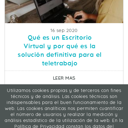
Fecha de publicacion
16 sep 2020
Qué es un Escritorio
Virtual y por qué es la
solución definitiva para el
teletrabajo
SOBRE QUÉ ES UN ESC
LEER MAS
Utilizamos cookies propias y de terceros con fines
ICA Informática y Comunicaciones Avanzadas SL
técnicos y de análisis. Las cookies técnicas son
C/ La Rábida 27, 28039 Madrid
indispensables para el buen funcionamiento de la
91 311 04 87
web. Las cookies analíticas nos permiten cuantificar
el número de usuarios y realizar la medición y
análisis estadístico de la utilización de la web. En la
Contacto
|
Mapa web
|
Legal
Política de Privacidad constan los datos del