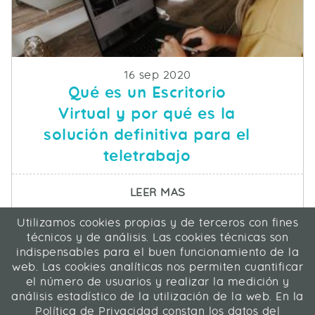
Fecha de publicacion
16 sep 2020
Qué es un Escritorio
Virtual y por qué es la
solución definitiva para el
teletrabajo
SOBRE QUÉ ES UN ESC
LEER MAS
Utilizamos cookies propias y de terceros con fines
ICA Informática y Comunicaciones Avanzadas SL
técnicos y de análisis. Las cookies técnicas son
C/ La Rábida 27, 28039 Madrid
indispensables para el buen funcionamiento de la
91 311 04 87
web. Las cookies analíticas nos permiten cuantificar
el número de usuarios y realizar la medición y
análisis estadístico de la utilización de la web. En la
Contacto
|
Mapa web
|
Legal
Política de Privacidad constan los datos del