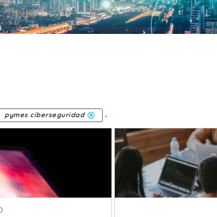
.
pymes ciberseguridad
publicacion
0