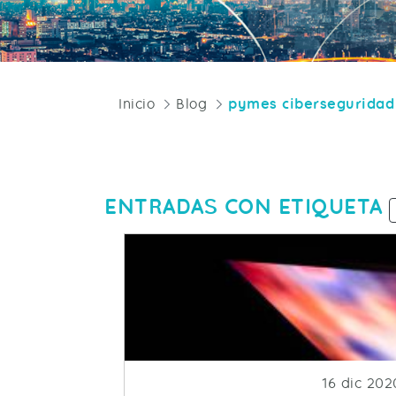
Inicio
Blog
pymes ciberseguridad
ENTRADAS CON ETIQUETA
Fecha de 
16 dic 202