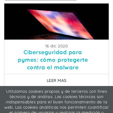
Fecha de publicacion
16 dic 2020
Ciberseguridad para
pymes: cómo protegerte
contra el malware
SOBRE CIBERSEGURID
LEER MAS
Utilizamos cookies propias y de terceros con fines
ICA Informática y Comunicaciones Avanzadas SL
técnicos y de análisis. Las cookies técnicas son
C/ La Rábida 27, 28039 Madrid
indispensables para el buen funcionamiento de la
91 311 04 87
web. Las cookies analíticas nos permiten cuantificar
el número de usuarios y realizar la medición y