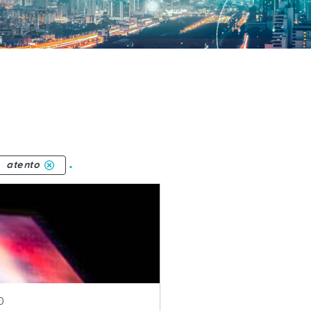
.
atento
publicacion
0