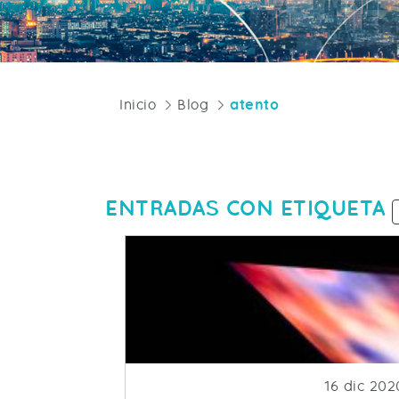
Inicio
Blog
atento
ENTRADAS CON ETIQUETA
Fecha de 
16 dic 202