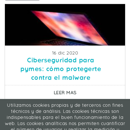
Fecha de publicacion
16 dic 2020
Ciberseguridad para
pymes: cómo protegerte
contra el malware
SOBRE CIBERSEGURID
LEER MAS
Utilizamos cookies propias y de terceros con fines
ICA Informática y Comunicaciones Avanzadas SL
técnicos y de análisis. Las cookies técnicas son
C/ La Rábida 27, 28039 Madrid
indispensables para el buen funcionamiento de la
91 311 04 87
web. Las cookies analíticas nos permiten cuantificar
el número de usuarios y realizar la medición y