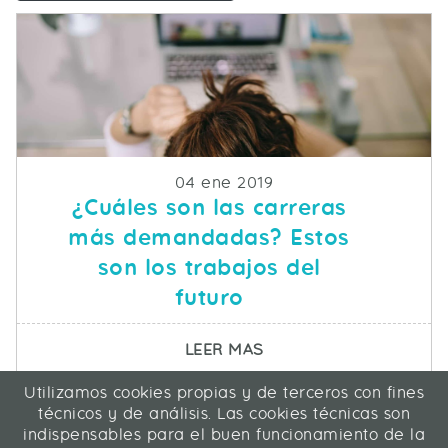
Fecha de publicacion
04 ene 2019
¿Cuáles son las carreras
más demandadas? Estos
son los trabajos del
futuro
SOBRE ¿CUÁLES SON 
LEER MAS
Utilizamos cookies propias y de terceros con fines
ICA Informática y Comunicaciones Avanzadas SL
técnicos y de análisis. Las cookies técnicas son
C/ La Rábida 27, 28039 Madrid
indispensables para el buen funcionamiento de la