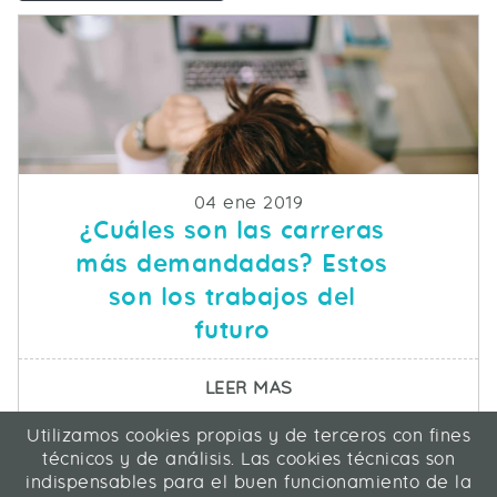
Fecha de publicacion
04 ene 2019
¿Cuáles son las carreras
más demandadas? Estos
son los trabajos del
futuro
SOBRE ¿CUÁLES SON 
LEER MAS
Utilizamos cookies propias y de terceros con fines
ICA Informática y Comunicaciones Avanzadas SL
técnicos y de análisis. Las cookies técnicas son
C/ La Rábida 27, 28039 Madrid
indispensables para el buen funcionamiento de la