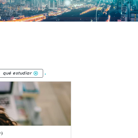
.
qué estudiar
ublicacion
19