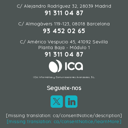
C/ Alejandro Rodríguez 32, 28039 Madrid
91 311 04 87
C/ Almogàvers 119-123, 08018 Barcelona
93 452 02 65
C/ Américo Vespucio 45, 41092 Sevilla
Planta Baja - Módulo 1
91 311 04 87
I.C.A. Informática y Comunicaciones Avanzadas, S.L.
Segueix-nos
[missing translation: ca/consentNotice/description]
Contacte
|
Mapa web
|
Legal
[missing translation: ca/consentNotice/learnMore]