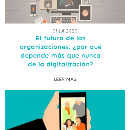
Fecha de publicacion
01 jul 2020
El futuro de las
organizaciones: ¿por qué
depende más que nunca
de la digitalización?
SOBRE EL FUTURO DE 
LEER MAS