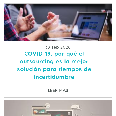
Fecha de publicacion
30 sep 2020
COVID-19: por qué el
outsourcing es la mejor
solución para tiempos de
incertidumbre
SOBRE COVID-19: POR
LEER MAS