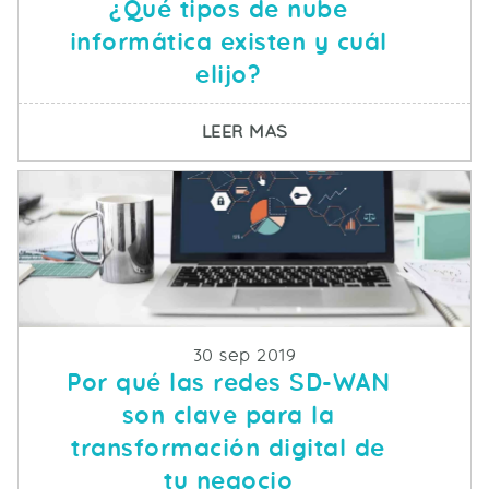
¿Qué tipos de nube
informática existen y cuál
elijo?
SOBRE ¿QUÉ TIPOS DE
LEER MAS
Fecha de publicacion
30 sep 2019
Por qué las redes SD-WAN
son clave para la
transformación digital de
tu negocio