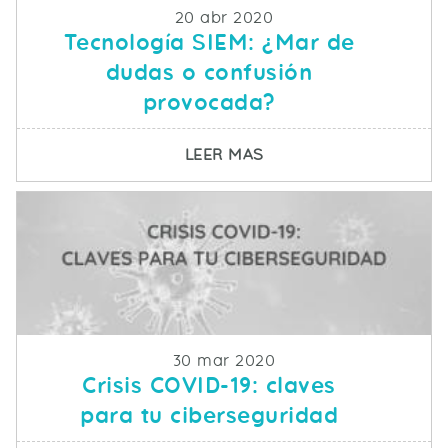
Fecha de publicacion
20 abr 2020
Tecnología SIEM: ¿Mar de
dudas o confusión
provocada?
SOBRE TECNOLOGÍA S
LEER MAS
Fecha de publicacion
30 mar 2020
Crisis COVID-19: claves
para tu ciberseguridad