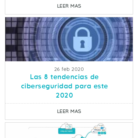
SOBRE CRISIS COVID-1
LEER MAS
Fecha de publicacion
26 feb 2020
Las 8 tendencias de
ciberseguridad para este
2020
SOBRE LAS 8 TENDENC
LEER MAS