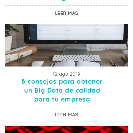
SOBRE POR QUÉ LAS R
LEER MAS
Fecha de publicacion
12 ago 2019
8 consejos para obtener
un Big Data de calidad
para tu empresa
SOBRE 8 CONSEJOS PA
LEER MAS